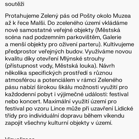
soutěži
Protahujeme Zelený pás od Pošty okolo Muzea
až k řece Malši. Do zceleného území vkládáme
nové samostatné veřejné objekty (Městská
scéna nad podzemním parkovištěm, Galerie
a menší objekty pro oživení parteru). Kultivujeme
předprostor veřejných budov. Využíváme novou
kvalitu díky otevření Mlýnské strouhy
(přístupnost vody, Městská louka). Návrh
několika specifických prostředí s různou
atmosférou a potenciálem v rámci Zeleného
pásu nabízí širokou škálu možnosti využití pro
každodenní pobyt i výjimečné události: festival
nebo koncert. Maximální využití území pro
festival po vzoru Lince může při uzavření Lidické
třídy pro individuální dopravu během víkendu
zapojit všechny kulturní objekty v území.