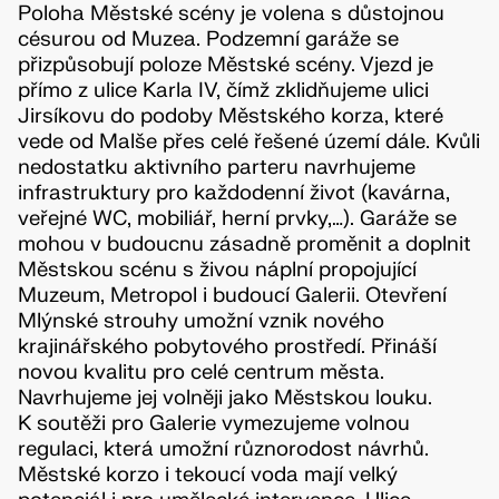
Poloha Městské scény je volena s důstojnou
césurou od Muzea. Podzemní garáže se
přizpůsobují poloze Městské scény. Vjezd je
přímo z ulice Karla IV, čímž zklidňujeme ulici
Jirsíkovu do podoby Městského korza, které
vede od Malše přes celé řešené území dále. Kvůli
nedostatku aktivního parteru navrhujeme
infrastruktury pro každodenní život (kavárna,
veřejné WC, mobiliář, herní prvky,…). Garáže se
mohou v budoucnu zásadně proměnit a doplnit
Městskou scénu s živou náplní propojující
Muzeum, Metropol i budoucí Galerii. Otevření
Mlýnské strouhy umožní vznik nového
krajinářského pobytového prostředí. Přináší
novou kvalitu pro celé centrum města.
Navrhujeme jej volněji jako Městskou louku.
K soutěži pro Galerie vymezujeme volnou
regulaci, která umožní různorodost návrhů.
Městské korzo i tekoucí voda mají velký