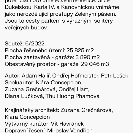
potenciál i pro umělecké intervence. Ulice
Dukelskou, Karla IV. a Kanovnickou vnímáme
jako nerozdělující prostupy Zeleným pásem.
Jsou to cesty parkem s výraznými solitéry
veřejných budov.
Soutěž: 6/2022
Plocha řešeného území: 25 825 m2
Plocha zastavěná - garáže: 3 890 m2
Obestavěný prostor - garáže: 29 046 m3
Autor: Adam Halíř, Ondřej Hofmeister, Petr Lešek
Spoluautor: Klára Concepcion,
Zuzana Grečnárová, Ondřej Hart,
Diana Lučková, Thu Huong Phamová
Krajinářský architekt: Zuzana Grečnárová,
Klára Concepcion
Výtvarný kurátor: Vít Havránek
Dopravní řešení: Miroslav Vondřich