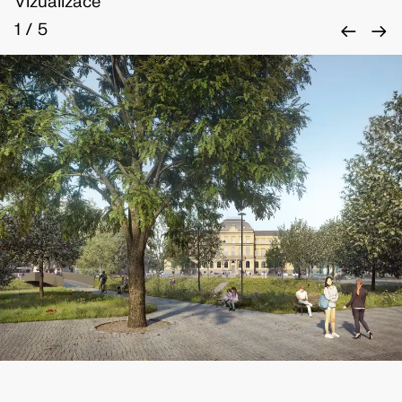
Vizualizace
←
→
1
/
5