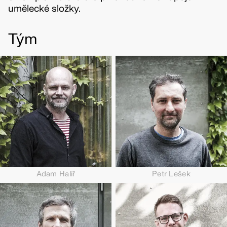
umělecké složky.
Tým
Adam Halíř
Petr Lešek