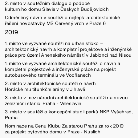
2. místo v soutěžním dialogu o podobě
kulturního domu Slavie v Českých Budějovicích
Odměněný návrh v soutěži o nejlepší architektonické
řešení novostavby MŠ Červený vrch v Praze 6
2019
1. místo ve vyzvané soutěži na urbanisticko –
architektonický návrh a kompletní projektové a inženýrské
práce pro území Anenského náměstí v Jablonci nad Nisou
1. místo ve vyzvané architektonické soutěži o návrh a
kompletní projektové a inženýrské práce na projekt
autobusového terminálu ve Vodňanech
2. místo v architektonické soutěži o návrh
Horácké multifunkční arény v Jihlavě
3. místo v mezinárodní architektonické soutěži na novou
železniční stanici Praha - Veleslavín
3. místo v soutěži o koncepční studii parků NKP Vyšehrad,
Praha
Nominace na Cenu Klubu Za starou Prahu za rok 2019
za projekt bytového domu v Praze - Nuslích