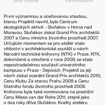
Jonáš Staníček
Kamila Mazalová
První významnou a oceňovanou stavbou,
kterou Projektil navrhl, bylo Centrum
ekologických aktivit - Sluňákov v Horce nad
Moravou. Sluňákov získal Grand Prix architektů
2007 a Cenu ministra životního prostředí 2007.
Určujícím momentem se pro ateliér stalo
vítězství v architektonické soutěži o návrh
Národní technické knihovny (NTK) v Praze. NTK,
dokončená a otevřená v roce 2009, se stala
nepostradatelnou součástí univerzitního
kampusu v Praze - Dejvicích. Projektil za její
návrh získal ocenění Grand Prix architektů 2010,
Cenu Klubu Za starou Prahu 2009 a Cenu
Státního fondu životního prostředí 2009.
Knihovna byla také nominována na prestižní
Cenu Miese van der Rohe 2011, stejně jako
o dva roky dříve Sluňákov. Kvality ateliéru