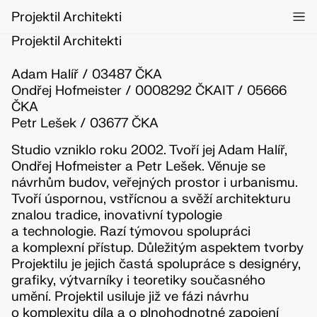
Projektil Architekti
Projektil Architekti
Adam Halíř / 03487 ČKA
Ondřej Hofmeister / 0008292 ČKAIT / 05666
ČKA
Petr Lešek / 03677 ČKA
Studio vzniklo roku 2002. Tvoří jej Adam Halíř,
Ondřej Hofmeister a Petr Lešek. Věnuje se
návrhům budov, veřejných prostor i urbanismu.
Tvoří úspornou, vstřícnou a svěží architekturu
znalou tradice, inovativní typologie
a technologie. Razí týmovou spolupráci
a komplexní přístup. Důležitým aspektem tvorby
Projektilu je jejich častá spolupráce s designéry,
grafiky, výtvarníky i teoretiky současného
umění. Projektil usiluje již ve fázi návrhu
o komplexitu díla a o plnohodnotné zapojení