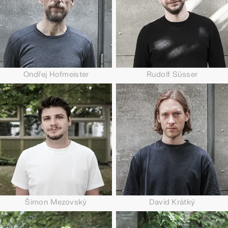
Ondřej Hofmeister
Rudolf Süsser
Šimon Mezovský
David Krátký