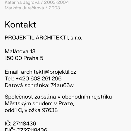
Katarína Jägrová / 2003-2004
Markéta Jurečková / 2003
Kontakt
PROJEKTIL ARCHITEKTI, s r.o.
Malátova 13
150 00 Praha 5
Email: architekti@projektil.cz
Tel.: +420 608 261 296
Datová schránka: 74au66w
Společnost zapsána v obchodním rejstříku
Městským soudem v Praze,
oddíl C, vložka 97638
IČ: 27118436
DIČ: CZ27118436