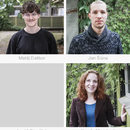
Matěj Dalibor
Jan Šůna