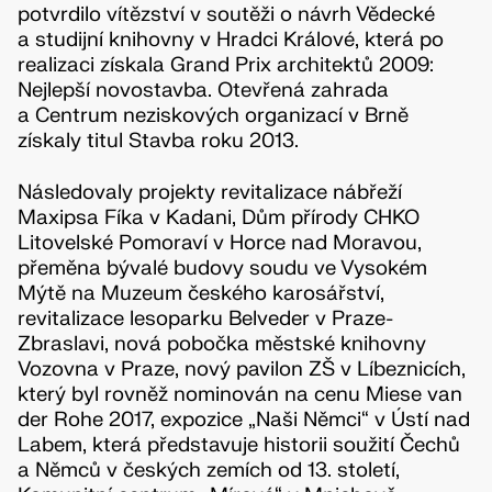
potvrdilo vítězství v soutěži o návrh Vědecké
a studijní knihovny v Hradci Králové, která po
realizaci získala Grand Prix architektů 2009:
Nejlepší novostavba. Otevřená zahrada
a Centrum neziskových organizací v Brně
získaly titul Stavba roku 2013.
Následovaly projekty revitalizace nábřeží
Maxipsa Fíka v Kadani, Dům přírody CHKO
Litovelské Pomoraví v Horce nad Moravou,
přeměna bývalé budovy soudu ve Vysokém
Mýtě na Muzeum českého karosářství,
revitalizace lesoparku Belveder v Praze-
Zbraslavi, nová pobočka městské knihovny
Vozovna v Praze, nový pavilon ZŠ v Líbeznicích,
který byl rovněž nominován na cenu Miese van
der Rohe 2017, expozice „Naši Němci“ v Ústí nad
Labem, která představuje historii soužití Čechů
a Němců v českých zemích od 13. století,