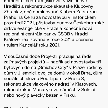
Komunitní centrum „Mírová“ v Mnichově
Hradišti a rekonstrukce skautské Klubovny
Zbraslav, obě nominované Klubem Za starou
Prahu na Cenu za novostavbu v historickém
prostředí 2021, přístavba budovy Českobratrské
církve evangelické v Praze a konečně nová
regionální centrála banky ČSOB v Hradci
Králové, realizovaná v roce 2021 a oceněná
titulem Kancelář roku 2021.
V současné době Projektil pracuje na řadě
zajímavých projektů – například novostavby tří
bytových domů „Smíchov City“ v Praze, rodinný
dům v Jilemnici, dvojice domů v okolí Brna, dům
sociálních služeb Pod Lipami v Praze 3,
rekonstrukce vlakového nádraží v Klatovech,
rekonstrukce Masarykova náměstí v Solnici
nebo nový plavecký bazén v Písku.