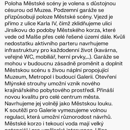
Poloha Městské scény je volena s důstojnou
césurou od Muzea. Podzemní garáže se
přizpůsobují poloze Městské scény. Vjezd je
přímo z ulice Karla IV, čímž zklidňujeme ulici
Jirsíkovu do podoby Městského korza, které
vede od Malše přes celé řešené území dále. Kvůli
nedostatku aktivního parteru navrhujeme
infrastruktury pro každodenní život (kavárna,
veřejné WC, mobiliář, herní prvky,…). Garáže se
mohou v budoucnu zásadně proměnit a doplnit
Městskou scénu s živou náplní propojující
Muzeum, Metropol i budoucí Galerii. Otevření
Mlýnské strouhy umožní vznik nového
krajinářského pobytového prostředí. Přináší
novou kvalitu pro celé centrum města.
Navrhujeme jej volněji jako Městskou louku.
K soutěži pro Galerie vymezujeme volnou
regulaci, která umožní různorodost návrhů.
Městské korzo i tekoucí voda mají velký