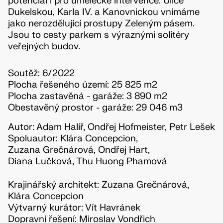
potenciál i pro umělecké intervence. Ulice
Dukelskou, Karla IV. a Kanovnickou vnímáme
jako nerozdělující prostupy Zeleným pásem.
Jsou to cesty parkem s výraznými solitéry
veřejných budov.
Soutěž: 6/2022
Plocha řešeného území: 25 825 m2
Plocha zastavěná - garáže: 3 890 m2
Obestavěný prostor - garáže: 29 046 m3
Autor: Adam Halíř, Ondřej Hofmeister, Petr Lešek
Spoluautor: Klára Concepcion,
Zuzana Grečnárová, Ondřej Hart,
Diana Lučková, Thu Huong Phamová
Krajinářský architekt: Zuzana Grečnárová,
Klára Concepcion
Výtvarný kurátor: Vít Havránek
Dopravní řešení: Miroslav Vondřich