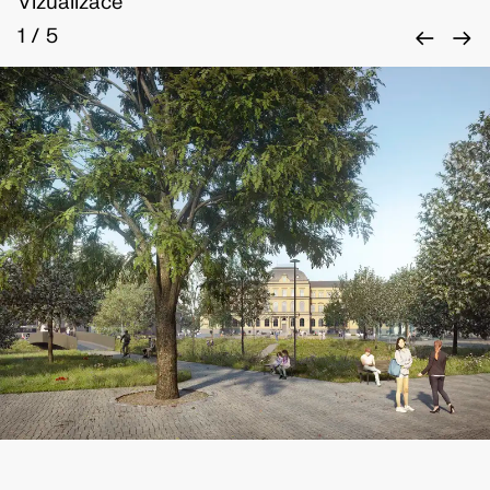
Vizualizace
←
→
1
/
5