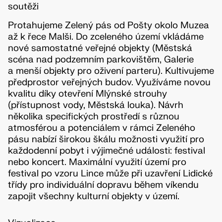
soutěži
Protahujeme Zelený pás od Pošty okolo Muzea
až k řece Malši. Do zceleného území vkládáme
nové samostatné veřejné objekty (Městská
scéna nad podzemním parkovištěm, Galerie
a menší objekty pro oživení parteru). Kultivujeme
předprostor veřejných budov. Využíváme novou
kvalitu díky otevření Mlýnské strouhy
(přístupnost vody, Městská louka). Návrh
několika specifických prostředí s různou
atmosférou a potenciálem v rámci Zeleného
pásu nabízí širokou škálu možnosti využití pro
každodenní pobyt i výjimečné události: festival
nebo koncert. Maximální využití území pro
festival po vzoru Lince může při uzavření Lidické
třídy pro individuální dopravu během víkendu
zapojit všechny kulturní objekty v území.