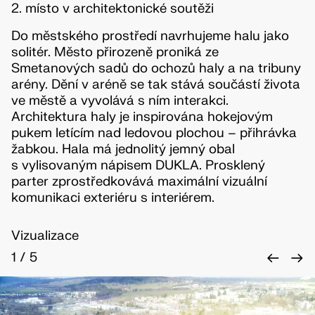
2. místo v architektonické soutěži
Do městského prostředí navrhujeme halu jako
solitér. Město přirozeně proniká ze
Smetanových sadů do ochozů haly a na tribuny
arény. Dění v aréně se tak stává součástí života
ve městě a vyvolává s ním interakci.
Architektura haly je inspirována hokejovým
pukem letícím nad ledovou plochou – přihrávka
žabkou. Hala má jednolitý jemný obal
s vylisovaným nápisem DUKLA. Prosklený
parter zprostředkovává maximální vizuální
komunikaci exteriéru s interiérem.
Vizualizace
←
→
1
/
5