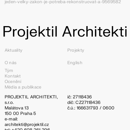
jeden-velky-zakon-je-potreba-rekonstruovat-a-9569582
Aktuality
Projekty
O nás
English
Tým
Kontakt
Ocenění
Média a publikace
PROJEKTIL ARCHITEKTI,
ič: 27118436
s.r.o.
dič: CZ27118436
Malátova 13
č.ú.: 166631793 / 0600
150 00 Praha 5
e-mail:
architekti@projektil.cz