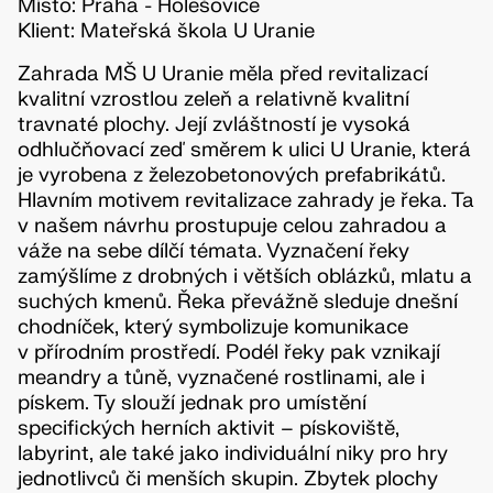
Místo: Praha - Holešovice
Klient: Mateřská škola U Uranie
Zahrada MŠ U Uranie měla před revitalizací
kvalitní vzrostlou zeleň a relativně kvalitní
travnaté plochy. Její zvláštností je vysoká
odhlučňovací zeď směrem k ulici U Uranie, která
je vyrobena z železobetonových prefabrikátů.
Hlavním motivem revitalizace zahrady je řeka. Ta
v našem návrhu prostupuje celou zahradou a
váže na sebe dílčí témata. Vyznačení řeky
zamýšlíme z drobných i větších oblázků, mlatu a
suchých kmenů. Řeka převážně sleduje dnešní
chodníček, který symbolizuje komunikace
v přírodním prostředí. Podél řeky pak vznikají
meandry a tůně, vyznačené rostlinami, ale i
pískem. Ty slouží jednak pro umístění
specifických herních aktivit – pískoviště,
labyrint, ale také jako individuální niky pro hry
jednotlivců či menších skupin. Zbytek plochy