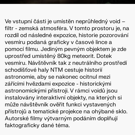
Ve vstupní části je umístěn neprůhledný void –
filtr - zemská atmosféra. V tomto prostoru je, na
rozdíl od následné expozice, historie pozorování
vesmíru podaná graficky v časové lince a
pomocí filmu. Jediným pevným objektem je zde
uprostřed umístěný 80kg meteorit. Dotek
vesmíru. Návštěvník tak z neutrálního prostředí
schodišťové haly NTM cestuje historií
astronomie, aby se nakonec ocitnul mezi
zářícími hvězdami expozice - historickými
astronomickými přístroji. V rámci voidů jsou
instalovány interaktivní objekty, na kterých si
může návštěvník ověřit funkci vystavených
přístrojů a tematické projekce na ohýbané sklo.
Autorské filmy výtvarným podáním doplňují
faktograficky dané téma.