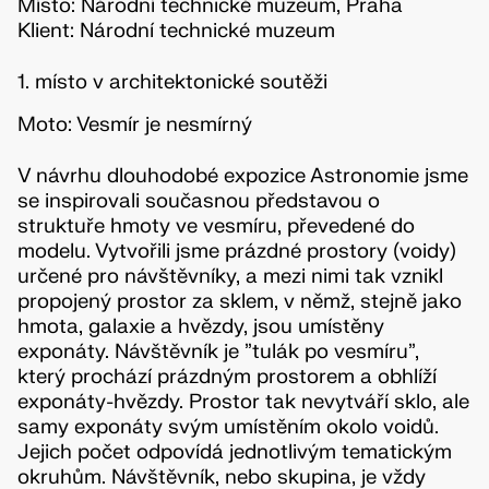
Místo: Národní technické muzeum, Praha
Klient: Národní technické muzeum
1. místo v architektonické soutěži
Moto: Vesmír je nesmírný
V návrhu dlouhodobé expozice Astronomie jsme
se inspirovali současnou představou o
struktuře hmoty ve vesmíru, převedené do
modelu. Vytvořili jsme prázdné prostory (voidy)
určené pro návštěvníky, a mezi nimi tak vznikl
propojený prostor za sklem, v němž, stejně jako
hmota, galaxie a hvězdy, jsou umístěny
exponáty. Návštěvník je "tulák po vesmíru",
který prochází prázdným prostorem a obhlíží
exponáty-hvězdy. Prostor tak nevytváří sklo, ale
samy exponáty svým umístěním okolo voidů.
Jejich počet odpovídá jednotlivým tematickým
okruhům. Návštěvník, nebo skupina, je vždy