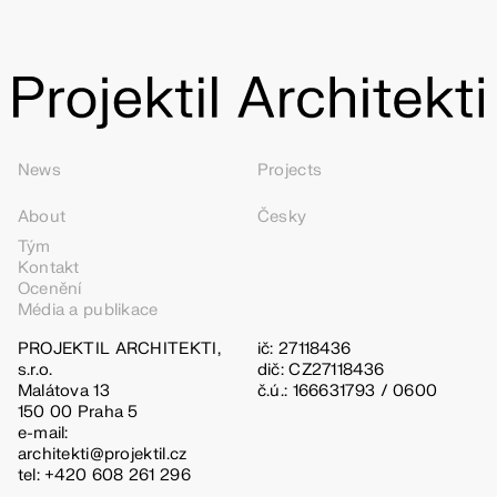
News
Projects
About
Česky
Tým
Kontakt
Ocenění
Média a publikace
PROJEKTIL ARCHITEKTI,
ič: 27118436
s.r.o.
dič: CZ27118436
Malátova 13
č.ú.: 166631793 / 0600
150 00 Praha 5
e-mail:
architekti@projektil.cz
tel: +420 608 261 296