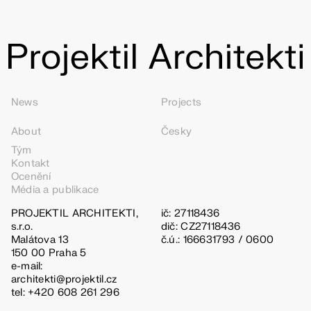
News
Projects
About
Česky
Tým
Kontakt
Ocenění
Média a publikace
PROJEKTIL ARCHITEKTI,
ič: 27118436
s.r.o.
dič: CZ27118436
Malátova 13
č.ú.: 166631793 / 0600
150 00 Praha 5
e-mail:
architekti@projektil.cz
tel: +420 608 261 296