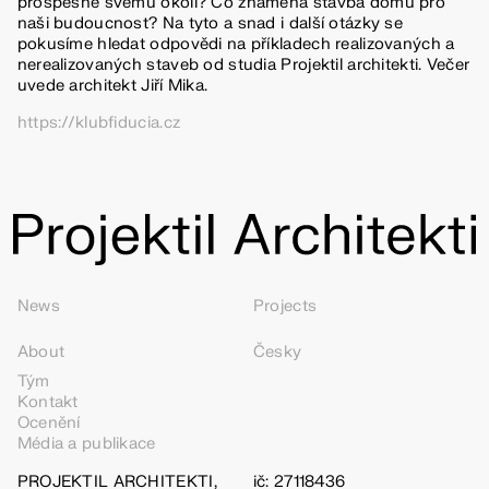
prospěšné svému okolí? Co znamená stavba domu pro
naši budoucnost? Na tyto a snad i další otázky se
pokusíme hledat odpovědi na příkladech realizovaných a
nerealizovaných staveb od studia Projektil architekti. Večer
uvede architekt Jiří Mika.
https://klubfiducia.cz
News
Projects
About
Česky
Tým
Kontakt
Ocenění
Média a publikace
PROJEKTIL ARCHITEKTI,
ič: 27118436